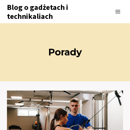
Przejdź
Blog o gadżetach i
do
technikaliach
treści
Porady