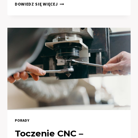
EKSKLUZYWNE
DOWIEDZ SIĘ WIĘCEJ
DEKORACJE
ŚWIĄTECZNE
–
JAK
STWORZYĆ
MAGICZNĄ
ATMOSFERĘ
W
DOMU?
PORADY
Toczenie CNC –