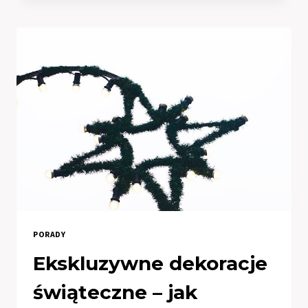
WYKRAWANIE
METALI
–
INNOWACYJNE
METODY
OBRÓBKI
PORADY
Ekskluzywne dekoracje
świąteczne – jak