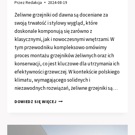
Przez
Redakcja
2024-08-19
Żeliwne grzejniki od dawna są doceniane za
swoją trwałość i stylowy wygląd, które
doskonale komponują się zarówno z
klasycznymi, jak i nowoczesnymi wnętrzami. W
tym przewodniku kompleksowo omówimy
proces montażu grzejników żeliwnych oraz ich
konserwacji, co jest kluczowe dla utrzymania ich
efektywności grzewczej. W kontekście polskiego
klimatu, wymagającego solidnych i
niezawodnych rozwiązań, żeliwne grzejniki są…
ŻELIWNE
DOWIEDZ SIĘ WIĘCEJ
GRZEJNIKI:
PRAKTYCZNY
PRZEWODNIK
PO
INSTALACJI