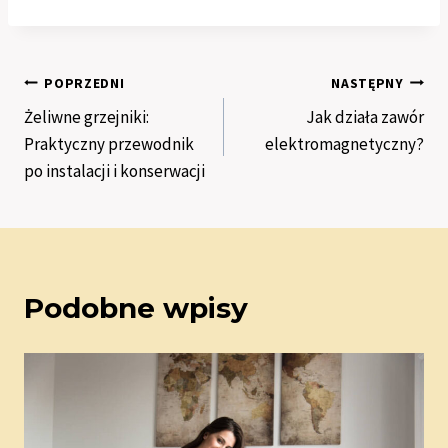
Nawigacja
POPRZEDNI
NASTĘPNY
Żeliwne grzejniki:
Jak działa zawór
wpisu
Praktyczny przewodnik
elektromagnetyczny?
po instalacji i konserwacji
Podobne wpisy