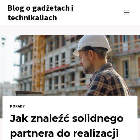
Przejdź
Blog o gadżetach i
do
technikaliach
treści
PORADY
Jak znaleźć solidnego
partnera do realizacji