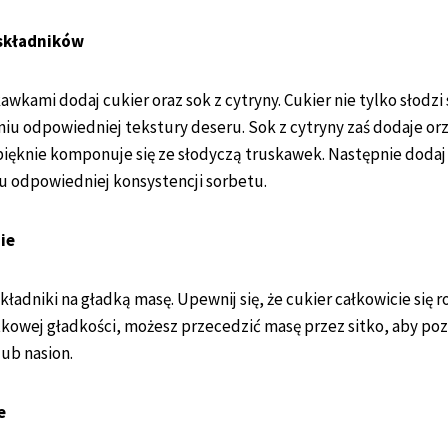
 składników
awkami dodaj cukier oraz sok z cytryny. Cukier nie tylko słodzi
u odpowiedniej tekstury deseru. Sok z cytryny zaś dodaje orz
pięknie komponuje się ze słodyczą truskawek. Następnie dodaj
 odpowiedniej konsystencji sorbetu.
ie
ładniki na gładką masę. Upewnij się, że cukier całkowicie się r
tkowej gładkości, możesz przecedzić masę przez sitko, aby poz
ub nasion.
e