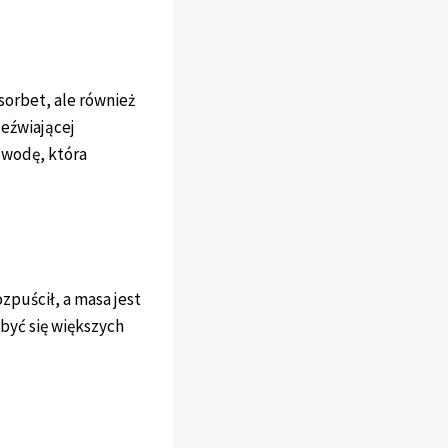
 sorbet, ale również
eźwiającej
 wodę, która
ozpuścił, a masa jest
być się większych