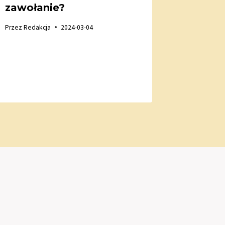
zawołanie?
call-c
spraw
Przez
Redakcja
2024-03-04
funkc
przeds
Przez
Redak