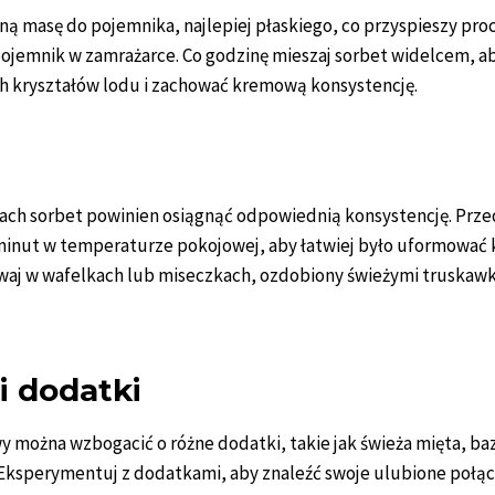
ą masę do pojemnika, najlepiej płaskiego, co przyspieszy pro
ojemnik w zamrażarce. Co godzinę mieszaj sorbet widelcem, a
 kryształów lodu i zachować kremową konsystencję.
nach sorbet powinien osiągnąć odpowiednią konsystencję. Prz
 minut w temperaturze pokojowej, aby łatwiej było uformować 
j w wafelkach lub miseczkach, ozdobiony świeżymi truskawk
i dodatki
 można wzbogacić o różne dodatki, takie jak świeża mięta, baz
 Eksperymentuj z dodatkami, aby znaleźć swoje ulubione połąc