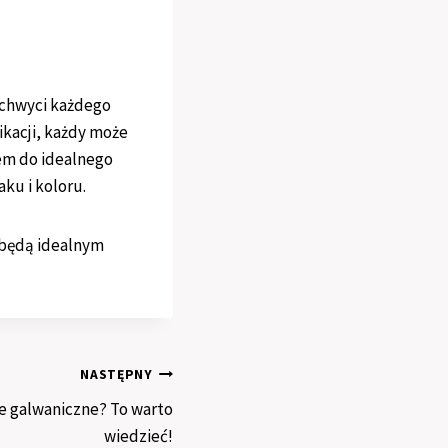
achwyci każdego
kacji, każdy może
zem do idealnego
ku i koloru.
 będą idealnym
NASTĘPNY
 galwaniczne? To warto
wiedzieć!