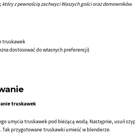
, który z pewnością zachwyci Waszych gości oraz domowników.
h truskawek
żna dostosować do własnych preferencji)
wanie
wanie truskawek
ego umycia truskawek pod bieżącą wodą. Następnie, usuń szyp
i. Tak przygotowane truskawki umieść w blenderze.