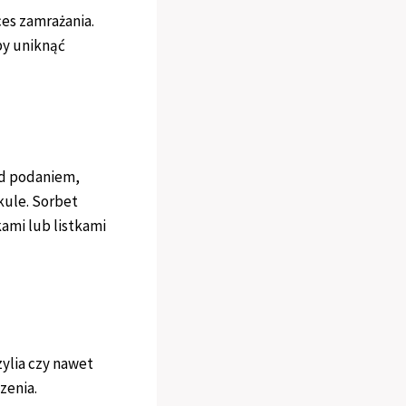
ces zamrażania.
by uniknąć
ed podaniem,
kule. Sorbet
ami lub listkami
ylia czy nawet
zenia.