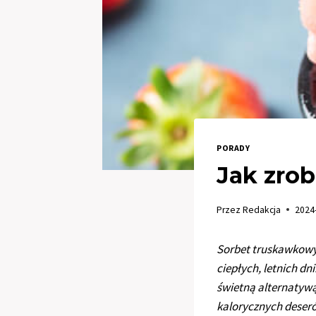
PORADY
Jak zro
Przez
Redakcja
2024
Sorbet truskawkowy 
ciepłych, letnich d
świetną alternatywą
kalorycznych deseró