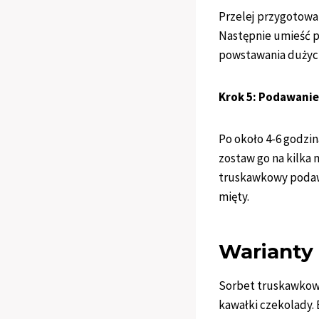
Przelej przygotowan
Następnie umieść p
powstawania dużych
Krok 5: Podawanie
Po około 4-6 godzi
zostaw go na kilka
truskawkowy podawa
mięty.
Warianty 
Sorbet truskawkowy
kawałki czekolady.