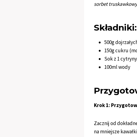
sorbet truskawkowy
Składniki:
500g dojrzałyc
150g cukru (mo
Sok z 1 cytryny
100ml wody
Przygoto
Krok 1: Przygoto
Zacznij od dokładn
na mniejsze kawałk