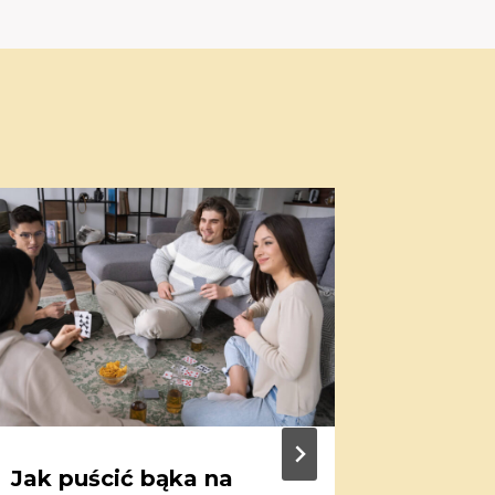
Jak puścić bąka na
Jak o