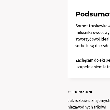
Podsumo
Sorbet truskawkowy
miłośnika owocowyc
stworzyć swój idea
sorbetu są dojrzałe
Zachęcam do eksper
uzupełnieniem letni
Nawigacja
POPRZEDNI
Jak rozbawić znajomyc
wpisu
niezawodnych trików!