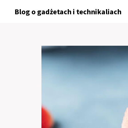
Przejdź
Blog o gadżetach i technikaliach
do
treści