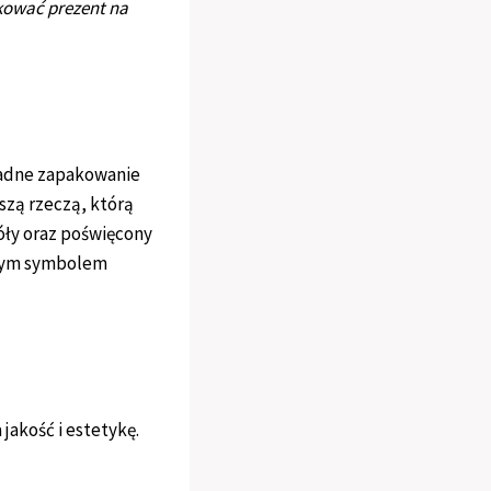
akować prezent na
ładne zapakowanie
szą rzeczą, którą
óły oraz poświęcony
owym symbolem
akość i estetykę.