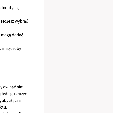
dnolitych,
. Możesz wybrać
ki mogą dodać
b imię osoby
by owinąć nim
 było go złożyć.
, aby złącza
ktu.