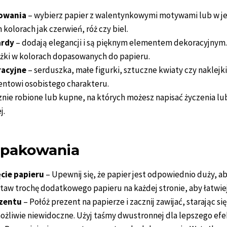
kowania
– wybierz papier z walentynkowymi motywami lub w je
kolorach jak czerwień, róż czy biel.
ardy
– dodają elegancji i są pięknym elementem dekoracyjnym
żki w kolorach dopasowanych do papieru.
racyjne
– serduszka, małe figurki, sztuczne kwiaty czy naklej
ntowi osobistego charakteru.
znie robione lub kupne, na których możesz napisać życzenia lu
j.
 pakowania
ęcie papieru
– Upewnij się, że papier jest odpowiednio duży, a
taw trochę dodatkowego papieru na każdej stronie, aby łatwiej
ezentu
– Połóż prezent na papierze i zacznij zawijać, starając się
ożliwie niewidoczne. Użyj taśmy dwustronnej dla lepszego efe