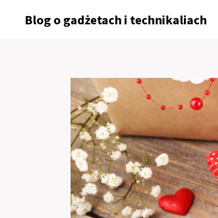
Przejdź
Blog o gadżetach i technikaliach
do
treści