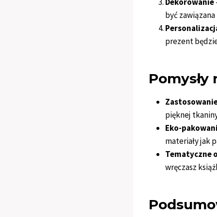
Dekorowanie
być zawiązana 
Personalizacj
prezent będzie
Pomysły 
Zastosowanie
pięknej tkanin
Eko-pakowan
materiały jak 
Tematyczne 
wręczasz książ
Podsumo