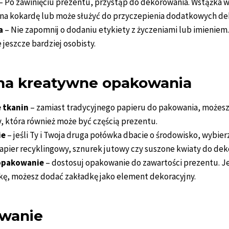
– Po zawinięciu prezentu, przystąp do dekorowania. Wstążka
na kokardę lub może służyć do przyczepienia dodatkowych dek
a
– Nie zapomnij o dodaniu etykiety z życzeniami lub imieniem.
 jeszcze bardziej osobisty.
na kreatywne opakowania
 tkanin
– zamiast tradycyjnego papieru do pakowania, możesz
y, która również może być częścią prezentu.
ie
– jeśli Ty i Twoja druga połówka dbacie o środowisko, wybier
papier recyklingowy, sznurek jutowy czy suszone kwiaty do deko
opakowanie
– dostosuj opakowanie do zawartości prezentu. Je
kę, możesz dodać zakładkę jako element dekoracyjny.
wanie