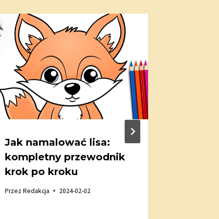
Jak namalować lisa:
Jak sk
kompletny przewodnik
przepr
krok po kroku
przewo
kroku
Przez
Redakcja
2024-02-02
Przez
Redak