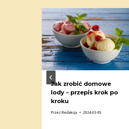
sku
Jak zrobić domowe
dom –
lody – przepis krok po
rze
kroku
ch
Przez
Redakcja
2024-03-05