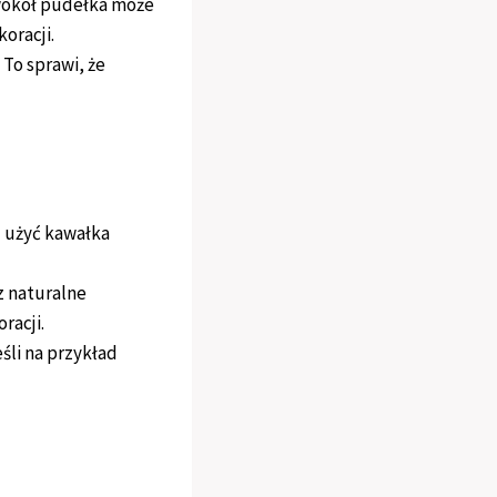
 wokół pudełka może
oracji.
 To sprawi, że
 użyć kawałka
z naturalne
racji.
śli na przykład