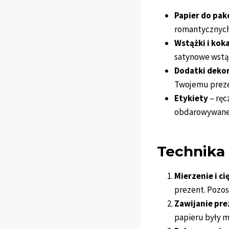
Papier do pa
romantycznych 
Wstążki i kok
satynowe wstą
Dodatki deko
Twojemu preze
Etykiety
– ręc
obdarowywane
Technika
Mierzenie i ci
prezent. Pozos
Zawijanie pr
papieru były m