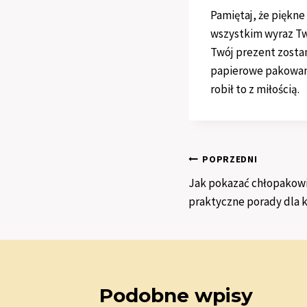
Pamiętaj, że piękne
wszystkim wyraz Tw
Twój prezent zostan
papierowe pakowanie
robił to z miłością.
Nawigacja
POPRZEDNI
Jak pokazać chłopakowi,
wpisu
praktyczne porady dla 
Podobne wpisy