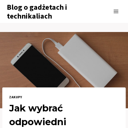
Przejdź
Blog o gadżetach i
do
technikaliach
treści
ZAKUPY
Jak wybrać
odpowiedni