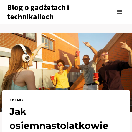
Przejdź
Blog o gadżetach i
do
technikaliach
treści
PORADY
Jak
osiemnastolatkowie