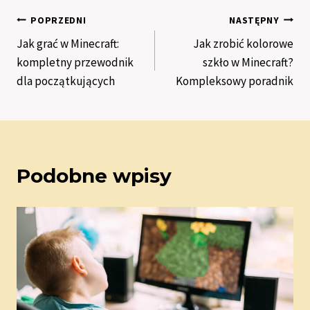
Nawigacja
POPRZEDNI
NASTĘPNY
Jak grać w Minecraft:
Jak zrobić kolorowe
wpisu
kompletny przewodnik
szkło w Minecraft?
dla początkujących
Kompleksowy poradnik
Podobne wpisy