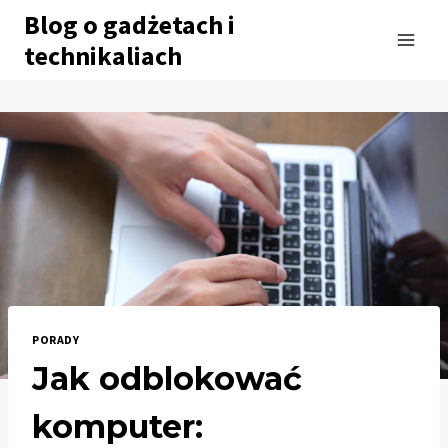
Przejdź
Blog o gadżetach i
do
technikaliach
treści
PORADY
Jak odblokować
komputer: